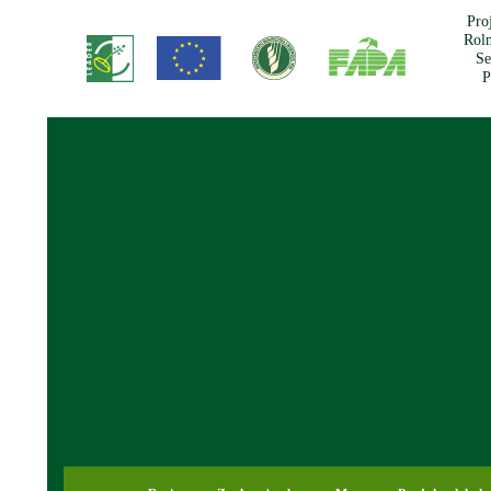
Pro
Roln
Se
P